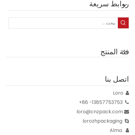
روابط سريعة
فئة المنتج
اتصل بنا
Loro

13857753753- 86+

loro@cnzpack.com

lorozhpackaging

Alma
