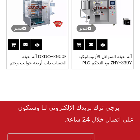
فيديو
فيديو
آلة تعبئة السوائل الأوتوماتيكية
DXDO-K900E آلة تعبئة
ZHY-339Y مع التحكم PLC
الحبيبات ذات أربعة جوانب وختم
وشاشة اللمس
متعدد الخطوط
يرجى ترك بريدك الإلكتروني لنا وسنكون
على اتصال خلال 24 ساعة.