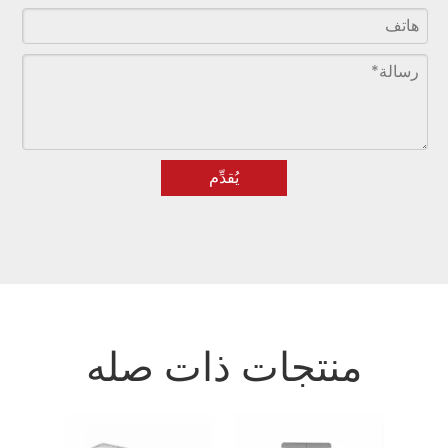
يُقدِّم
منتجات ذات صله