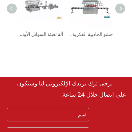
آلة تعبئة المكبس المتحكم بها ZHBL-1922C PLC
حشو الجاذبية الفكرية ZHBL-1916H
آلة تعبئة السوائل الأوتوماتيكية ZHS8-1923N
يرجى ترك بريدك الإلكتروني لنا وسنكون
على اتصال خلال 24 ساعة.