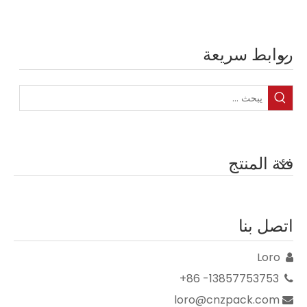
روابط سريعة
فئة المنتج
اتصل بنا
Loro

13857753753- 86+

loro@cnzpack.com
