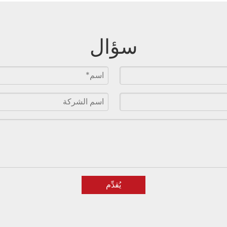
سؤال
يُقدِّم