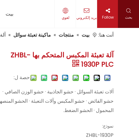
بيت
بحث
Follow
بريد إلكتروني
لغوي
أنت هنا:
بيت
»
منتجات
»
ماكينة تعبئة سوائل
»
آلة ت
آلة تعبئة المكبس المتحكم بها ZHBL-
1930P PLC
حصة ل:
آلات تعبئة السوائل · حشو الجاذبية · حشو الوزن الصافي ·
حشو الفائض · حشو المكبس وآلات التعبئة · الحشو المنصه
المحمول · الحشو الضغط.
نموذج:
ZHBL-1930P