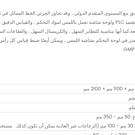
طابق مع المستوى المتقدم الدولي ، وقد تجاوز الجزئي الخط المماثل في 
عالميًا.هذه آلة تعبئة مكبس مضمن للقشدة والسائل.إنها تعتمد PLC ولوحة شاشة تعمل باللمس لموا
.كما أنها مناسبة للتطاير السهل ، والكريستال السهل ، والفقاعات السه
تر في لوحة التحكم بشاشة اللمس ، ويمكن أيضًا ضبط قياس كل رأس تع
350 مم
 مستخدم.)