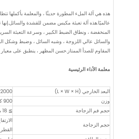
هذه هي آلة الملء المطورة حديثًا ، والمعلمة بأكملها تت
المنخفضة ، ونطاق الضبط الكبير ، وسرعة التعبئة السريعة
والسائل عالي اللزوجة ، وشبه السائل ، وضبط وشكل الم
المقاوم للصدأ الممتاز.حسن المظهر ، ينطبق على معيار GMP.
معلمة الأداء الرئيسية
البعد الخارجي (L × W × H)
2000 مم × 1100 مم × 2100 مم
وزن
900 كجم
حجم فم الزجاجة
≧ 18 ملم
الارتفاع: 50 مم - 
حجم الزجاجة
القطر: 30 مم - 100 مم (الزجاجات غير العادية يمكن أن تكون كذلك