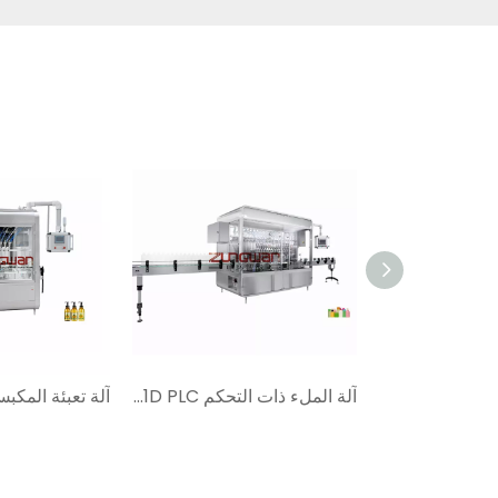
آلة تعبئة السوائل الأوتوماتيكية ZHS8-1923N
آلة الملء ذات التحكم ZHBL-1921D PLC