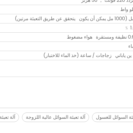
ت ； 50 هرتز
واء مضغوط
)
بئة السوائل للغسول
آلة تعبئة السوائل عالية اللزوجة
آلة تعبئ