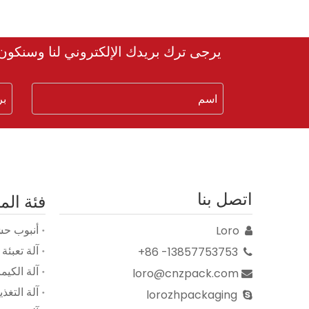
يرجى ترك بريدك الإلكتروني لنا وسنكون على ات
اتصل بنا
فئة الم
أنبوب حش
Loro

آلة تعبئة
13857753753- 86+

آلة الكي
loro@cnzpack.com

آلة التغذي
lorozhpackaging
